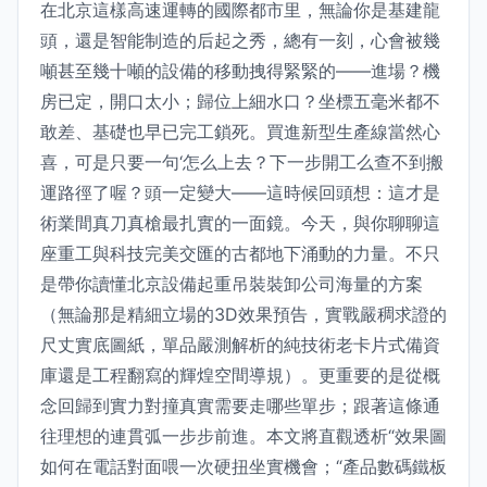
在北京這樣高速運轉的國際都市里，無論你是基建龍
頭，還是智能制造的后起之秀，總有一刻，心會被幾
噸甚至幾十噸的設備的移動拽得緊緊的——進場？機
房已定，開口太小；歸位上細水口？坐標五毫米都不
敢差、基礎也早已完工鎖死。買進新型生產線當然心
喜，可是只要一句‘怎么上去？下一步開工么查不到搬
運路徑了喔？頭一定變大——這時候回頭想：這才是
術業間真刀真槍最扎實的一面鏡。今天，與你聊聊這
座重工與科技完美交匯的古都地下涌動的力量。不只
是帶你讀懂北京設備起重吊裝裝卸公司海量的方案
（無論那是精細立場的3D效果預告，實戰嚴稠求證的
尺丈實底圖紙，單品嚴測解析的純技術老卡片式備資
庫還是工程翻寫的輝煌空間導規）。更重要的是從概
念回歸到實力對撞真實需要走哪些單步；跟著這條通
往理想的連貫弧一步步前進。本文將直觀透析“效果圖
如何在電話對面喂一次硬扭坐實機會；“產品數碼鐵板