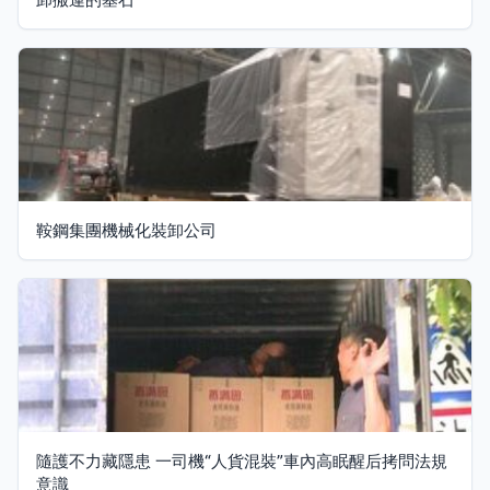
鞍鋼集團機械化裝卸公司
隨護不力藏隱患 一司機“人貨混裝”車內高眠醒后拷問法規
意識