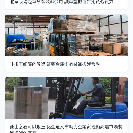
北京設備起重吊裝裝卸公司 讓重型搬運告別費心費力
扎根于細節的脊梁 醫藥倉庫中的裝卸搬運哲學
他山之石可以攻玉 比亞迪叉車助力企業家撬動高端市場裝
卸搬運的基石