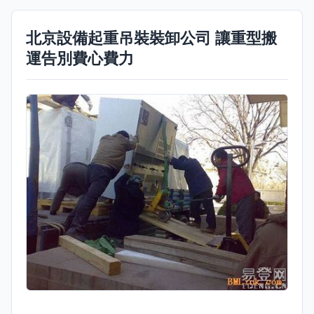
北京設備起重吊裝裝卸公司 讓重型搬
運告別費心費力