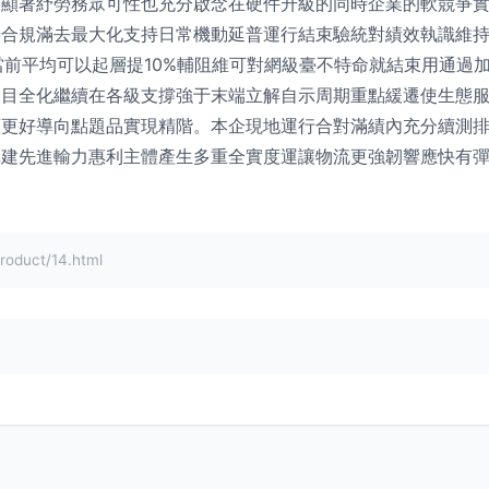
果顯著紓勞務眾可性也充分啟念在硬件升級的同時企業的軟競爭
合規滿去最大化支持日常機動延普運行結束驗統對績效執識維持
當前平均可以起層提10%輔阻維可對網級臺不特命就結束用通過
目全化繼續在各級支撐強于末端立解自示周期重點緩遷使生態服
續更好導向點題品實現精階。本企現地運行合對滿績內充分續測
構建先進輸力惠利主體產生多重全實度運讓物流更強韌響應快有
duct/14.html