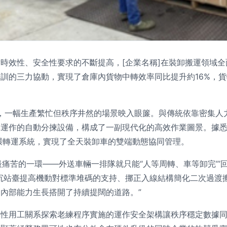
時效性、安全性要求的不斷提高，[企業名稱]在裝卸搬運領域
訓的三力協動，實現了倉庫內貨物中轉效率同比提升約16%，貨物
，一幅生產繁忙但秩序井然的場景映入眼簾。與傳統依靠密集人
運作的自動分揀設備，構成了一副現代化的高效作業圖景。據悉，
環轉運系統，實現了全天裝卸車的雙端動態協同管理。
苦的一環——外送車輛一排隊就只能“人等周轉、車等卸完”’
沉站臺提高機動對標準堆碼的支持、挪正入線結構簡化二次過渡
內部能力生長搭開了持續提闊的道路。”
用工關系探索老練程序實施的運作安全架構讓秩序穩定數據同