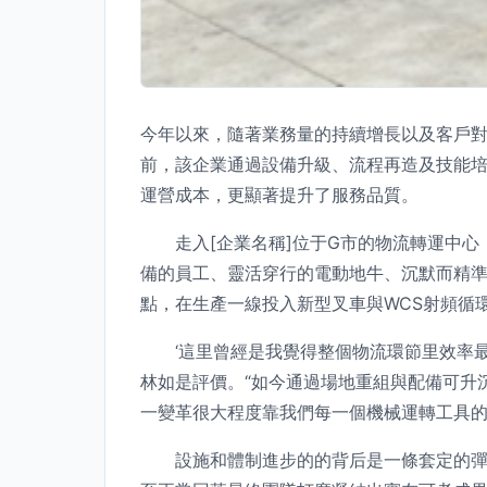
今年以來，隨著業務量的持續增長以及客戶對
前，該企業通過設備升級、流程再造及技能培
運營成本，更顯著提升了服務品質。
走入[企業名稱]位于G市的物流轉運中心
備的員工、靈活穿行的電動地牛、沉默而精準
點，在生產一線投入新型叉車與WCS射頻循
‘這里曾經是我覺得整個物流環節里效率最痛
林如是評價。“如今通過場地重組與配備可升
一變革很大程度靠我們每一個機械運轉工具的
設施和體制進步的的背后是一條套定的彈性