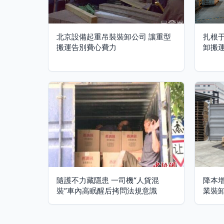
北京設備起重吊裝裝卸公司 讓重型
扎根
搬運告別費心費力
卸搬
隨護不力藏隱患 一司機“人貨混
降本
裝”車內高眠醒后拷問法規意識
業裝