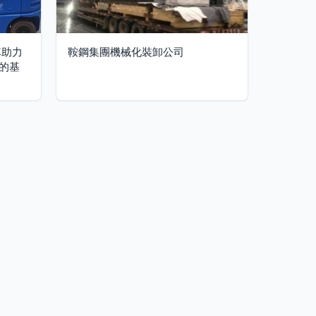
車助力
鞍鋼集團機械化裝卸公司
的基