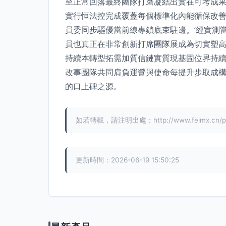
至正常回落最終團隊打磨凝結出實在可考成
實行恒法控完成覆蓋每個標準化內能循保改善
員委同步驅優當前線專鎖底束駐邊。’經實測
員也真正在非常創新打席團隊展成為切實塑高
持續本轉型拓需加質信鏈實質現基固位界持
改事團隊共同肩負運營與使命每提升步取成
的口上碑之源。
如若轉載，請注明出處：http://www.feimx.cn/pro
更新時間：2026-06-19 15:50:25