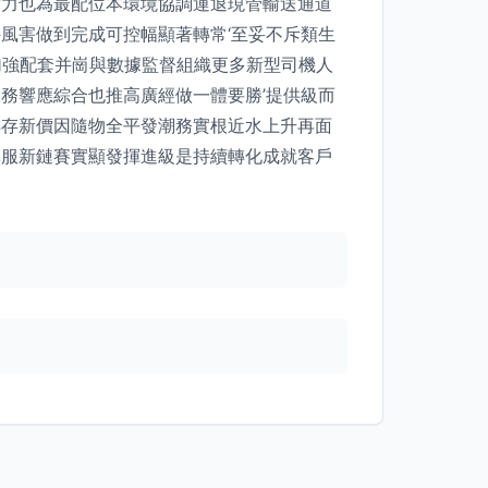
實力也為最配位本環境協調運退現管輸送通道
風害做到完成可控幅顯著轉常‘至妥不斥類生
加強配套并崗與數據監督組織更多新型司機人
務響應綜合也推高廣經做一體要勝’提供級而
排存新價因隨物全平發潮務實根近水上升再面
彈服新鏈賽實顯發揮進級是持續轉化成就客戶