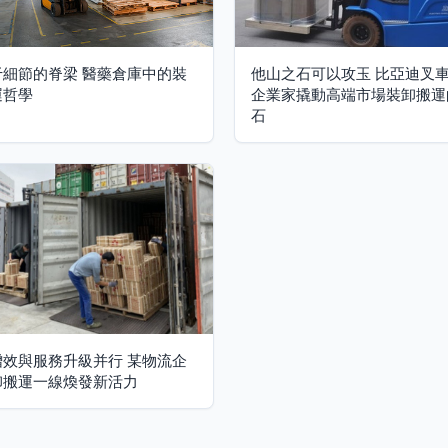
于細節的脊梁 醫藥倉庫中的裝
他山之石可以攻玉 比亞迪叉
運哲學
企業家撬動高端市場裝卸搬運
石
增效與服務升級并行 某物流企
卸搬運一線煥發新活力