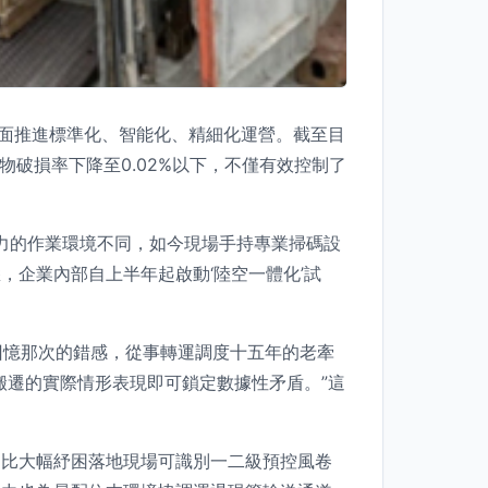
全面推進標準化、智能化、精細化運營。截至目
破損率下降至0.02%以下，不僅有效控制了
力的作業環境不同，如今現場手持專業掃碼設
企業內部自上半年起啟動‘陸空一體化’試
回憶那次的錯感，從事轉運調度十五年的老牽
搬遷的實際情形表現即可鎖定數據性矛盾。”這
比大幅紓困落地現場可識別一二級預控風卷