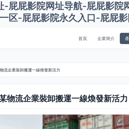
址-屁屁影院网址导航-屁屁影院
院一区-屁屁影院永久入口-屁屁
首頁
企業簡介
某物流企業裝卸搬運一線煥發新活力
 某物流企業裝卸搬運一線煥發新活力