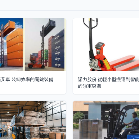
箱叉車 裝卸效率的關鍵裝備
諾力股份 從輕小型搬運到智
的領軍突圍